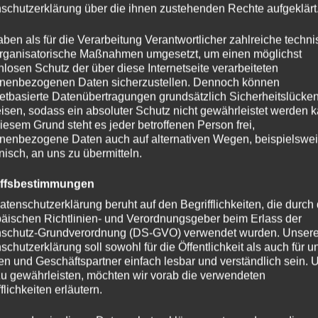
schutzerklärung über die ihnen zustehenden Rechte aufgeklärt
(Alex Cruz & Brascon Remix) 2018
own / No One 32 Remix – EGOMUSIC 2017
aben als für die Verarbeitung Verantwortlicher zahlreiche techn
rganisatorische Maßnahmen umgesetzt, um einen möglichst
Y Records 2017
nlosen Schutz der über diese Internetseite verarbeiteten
One 32 Edit) 2016
nenbezogenen Daten sicherzustellen. Dennoch können
One 32 Bootleg)
netbasierte Datenübertragungen grundsätzlich Sicherheitslücke
ng & Haunting/No One 32 Remix – The Bearded Man (Armada) 2015
isen, sodass ein absoluter Schutz nicht gewährleistet werden k
iesem Grund steht es jeder betroffenen Person frei,
ik 2015
nenbezogene Daten auch auf alternativen Wegen, beispielswe
onisch, an uns zu übermitteln.
o One 32 Rmx) Magic Island Rec. 2014
obin Schulz „New York Nights“ Mixtape
iffsbestimmungen
 2014
atenschutzerklärung beruht auf den Begrifflichkeiten, die durch
14
äischen Richtlinien- und Verordnungsgeber beim Erlass der
3
schutz-Grundverordnung (DS-GVO) verwendet wurden. Unser
ndmusik Platz 20 Top100 Remixe 2013
schutzerklärung soll sowohl für die Öffentlichkeit als auch für u
n und Geschäftspartner einfach lesbar und verständlich sein.
zu gewährleisten, möchten wir vorab die verwendeten
flichkeiten erläutern.