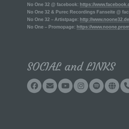
Ve
No One 32 @ facebook:
https://www.facebook
au
No One 32 & Purec Recordings Fanseite @ fa
Zu
No One 32 – Artistpage:
http://www.noone32.d
Er
An
No One – Promopage:
https://www.noone.pro
Ve
ei
Ve
d)
SOCIAL and LINKS
Ei
pe
ei
Facebook
Email
YouTube
Instagra
Spoti
We
e)
Pr
pe
pe
pe
be
wi