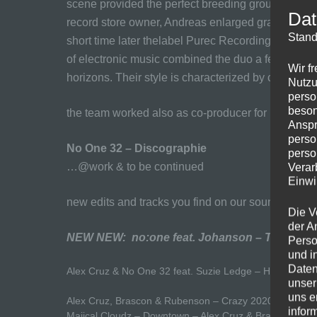
scene provided the perfect breeding ground for youn
Dat
record store owner, Andreas enlarged gradually h
Stand
short time later thelabel Purec Recordings. After 
of electronic music combined the duo a few years 
Wir f
horizons. Their style is characterized by clearly
Nutzu
perso
beson
the team worked also as co-producer for many ele
Anspr
perso
No One 32 – Discographie
perso
…@work & to be continued
Verar
Einwi
new edits and tracks you find on our soundcloud p
Die V
der A
NEW NEW: no:one feat. Johanson – TRAN
Perso
und i
Daten
Alex Cruz & No One 32 feat. Suzie Ledge – Halo 202
unser
uns e
Alex Cruz, Brascon & Rubenson – Crazy 2020
infor
Majical Cloudz – Downtown – Alex Cruz & Brascon Rem