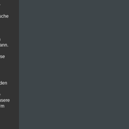
.
ische
n
ann.
ise
 den
e
nsere
 Um