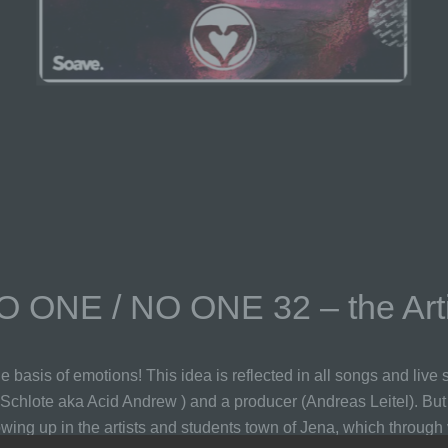
O ONE / NO ONE 32 – the Arti
he basis of emotions! This idea is reflected in all songs and li
 Schlote aka Acid Andrew ) and a producer (Andreas Leitel). But
ing up in the artists and students town of Jena, which through 