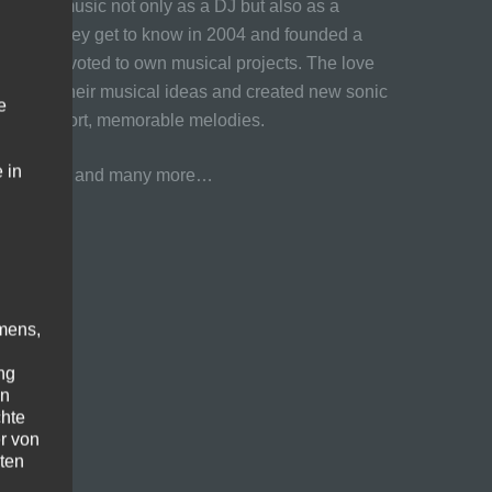
sion for music not only as a DJ but also as a
friends they get to know in 2004 and founded a
of them devoted to own musical projects. The love
 artists their musical ideas and created new sonic
e
ges and short, memorable melodies.
 in
ien, Brascon and many more…
o-one-32
mens,
ng
en
chte
r von
ten