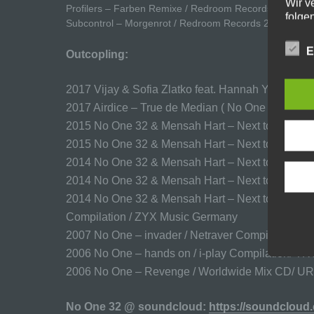
Wir v
Profilers – Farben Remixe / Redroom Records 2003
folge
Subcontrol – Morgenrot / Redroom Records 2003
a
E
Outcopling:
Pe
id
2017 Vijay & Sofia Zlatko feat. Hannah Young 
„b
2017 Airdice – True de Median ( No One 32 Rm
Pe
Zu
2015 No One 32 & Mensah Hart – Next to You / H
Ke
2015 No One 32 & Mensah Hart – Next to You / 
ei
2014 No One 32 & Mensah Hart – Next to You / Wild
ph
wi
2014 No One 32 & Mensah Hart – Next to You 
Pe
2014 No One 32 & Mensah Hart – Next to You /
Compilation / ZYX Music Germany
b)
2007 No One – invader / Netraver Compilation /
Be
2006 No One – hands on / i-play Compilation/ TRC
Pe
2006 No One – Revenge / Worldwide Mix CD/ UR
Ve
c
No One 32 @ soundcloud:
https://soundcloud