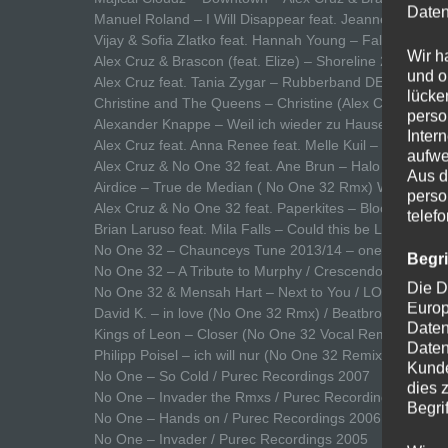
Daten
Manuel Roland – I Will Disappear feat. Jeanne Added 
Vijay & Sofia Zlatko feat. Hannah Young – Falling D
Wir h
Alex Cruz & Brascon (feat. Elize) – Shoreline 2017
und o
Alex Cruz feat. Tania Zygar – Rubberband DEEP&SEX
lücke
Christine and The Queens – Christine (Alex Cruz & No 
perso
Alexander Knappe – Weil ich wieder zu Hause bin (No 
Inter
Alex Cruz feat. Anna Renee feat. Melle Kuil – Haunti
aufwe
Alex Cruz & No One 32 feat. Ane Brun – Halo 2015
Aus d
Airdice – True de Median ( No One 32 Rmx) WonneMus
perso
Alex Cruz & No One 32 feat. Paperkites – Bloom 2014
telef
Brian Laruso feat. Mila Falls – Could this be Love ( N
No One 32 – Chaunceys Tune 2013/14 – one track in
R
Begr
No One 32 – A Tribute to Murphy / Crescendo Records
Die D
No One 32 & Mensah Hart – Next to You / LORDAG 20
Europ
David K. – in love (No One 32 Rmx) / Beatbrothers 201
Daten
Kings of Leon – Closer (No One 32 Vocal Remix) –
Tre
Daten
Philipp Poisel – ich will nur (No One 32 Remix)
Kunde
No One – So Cold / Purec Recordings 2007
dies 
No One – Invader the Rmxs / Purec Recordings 2006
Begrif
No One – Hands on / Purec Recordings 2006
No One – Invader / Purec Recordings 2005