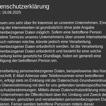
g artists already in the 90s.While André fully living out his pas
enschutzerklärung
is home studio and published first own tracks. Through common 
: 16.06.2025
some successful vinyl releases, their ways get parted and each 
later again. Under the project name No One 32 channelized both
reuen uns sehr über Ihr Interesse an unserem Unternehmen. Ein
 structured house beats, expressive areas, emotional chord chan
ng der Internetseiten ist grundsätzlich ohne jede Angabe
nenbezogener Daten möglich. Sofern eine betroffene Person
dere Services unseres Unternehmens über unsere Internetseite
ctronic projects and artists worldwide, like Alex Cruz, Sebast
uch nehmen möchte, könnte jedoch eine Verarbeitung
nenbezogener Daten erforderlich werden. Ist die Verarbeitung
nenbezogener Daten erforderlich und besteht für eine solche
beitung keine gesetzliche Grundlage, holen wir generell eine
lligung der betroffenen Person ein.
rofile:
No One 32 @ soundcloud:
https://soundcloud.com/n
erarbeitung personenbezogener Daten, beispielsweise des Na
nschrift, E-Mail-Adresse oder Telefonnummer einer betroffenen
SHUMAN
Preview: https://www.noone.promo
n, erfolgt stets im Einklang mit der Datenschutz-Grundverordnu
n Übereinstimmung mit den für uns geltenden landesspezifisch
schutzbestimmungen. Mittels dieser Datenschutzerklärung mö
4 – SOAVE Records
 Unternehmen die Öffentlichkeit über Art, Umfang und Zweck de
rhobenen, genutzten und verarbeiteten personenbezogenen Da
mieren. Ferner werden betroffene Personen mittels dieser
ix 2018