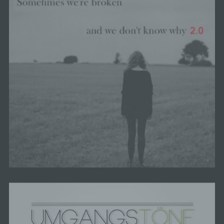
Person zu verstehen gibt, dass sie mit der
Verarbeitung der sie betreffenden
personenbezogenen Daten einverstanden ist.
Name und Anschrift des für die Verarbeitung
Verantwortlichen
Verantwortlicher im Sinne der Datenschutz-
Grundverordnung, sonstiger in den Mitgliedstaaten
der Europäischen Union geltenden
Datenschutzgesetze und anderer Bestimmungen
mit datenschutzrechtlichem Charakter ist die:
ACID ANDREW MEDIA GROUP
A. Schlote
Ulrideshuser Strasse 22
37077 Göttingen
Deutschland