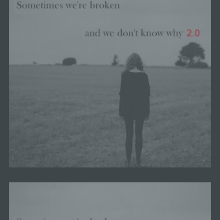
oder dem Recht der Mitgliedstaaten
möglicherweise personenbezogene Daten
erhalten, gelten jedoch nicht als Empfänger.
j) Dritter
Dritter ist eine natürliche oder juristische
Person, Behörde, Einrichtung oder andere
Stelle außer der betroffenen Person, dem
Verantwortlichen, dem Auftragsverarbeiter und
den Personen, die unter der unmittelbaren
Verantwortung des Verantwortlichen oder des
Auftragsverarbeiters befugt sind, die
personenbezogenen Daten zu verarbeiten.
k) Einwilligung
Einwilligung ist jede von der betroffenen
Person freiwillig für den bestimmten Fall in
informierter Weise und unmissverständlich
abgegebene Willensbekundung in Form einer
Erklärung oder einer sonstigen eindeutigen
bestätigenden Handlung, mit der die betroffene