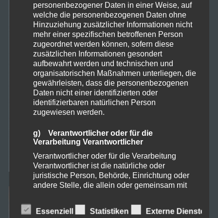
personenbezogener Daten in einer Weise, auf
welche die personenbezogenen Daten ohne
Hinzuziehung zusätzlicher Informationen nicht
mehr einer spezifischen betroffenen Person
zugeordnet werden können, sofern diese
zusätzlichen Informationen gesondert
aufbewahrt werden und technischen und
organisatorischen Maßnahmen unterliegen, die
gewährleisten, dass die personenbezogenen
Daten nicht einer identifizierten oder
identifizierbaren natürlichen Person
zugewiesen werden.
g) Verantwortlicher oder für die
Verarbeitung Verantwortlicher
Verantwortlicher oder für die Verarbeitung
Verantwortlicher ist die natürliche oder
juristische Person, Behörde, Einrichtung oder
andere Stelle, die allein oder gemeinsam mit
anderen über die Zwecke und Mittel der
Verarbeitung von personenbezogenen Daten
Essenziell
Statistiken
Externe Dienste
entscheidet. Sind die Zwecke und Mittel dieser