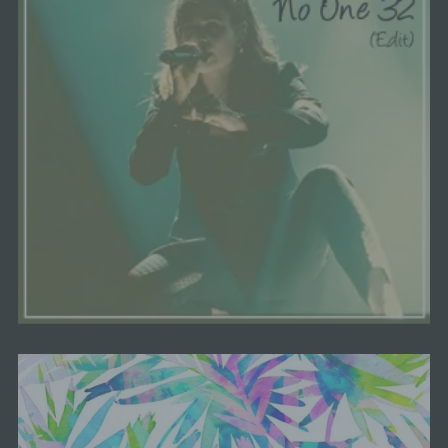
Kennung des Cookies. Sie besteht aus einer
Zeichenfolge, durch welche Internetseiten und
Server dem konkreten Internetbrowser zugeordnet
werden können, in dem das Cookie gespeichert
wurde. Dies ermöglicht es den besuchten
Internetseiten und Servern, den individuellen
Browser der betroffenen Person von anderen
Internetbrowsern, die andere Cookies enthalten,
zu unterscheiden. Ein bestimmter Internetbrowser
kann über die eindeutige Cookie-ID wiedererkannt
und identifiziert werden.
Durch den Einsatz von Cookies kann den Nutzern
dieser Internetseite nutzerfreundlichere Services
bereitstellen, die ohne die Cookie-Setzung nicht
möglich wären.
Mittels eines Cookies können die Informationen
und Angebote auf unserer Internetseite im Sinne
des Benutzers optimiert werden. Cookies
ermöglichen uns, wie bereits erwähnt, die
Benutzer unserer Internetseite wiederzuerkennen.