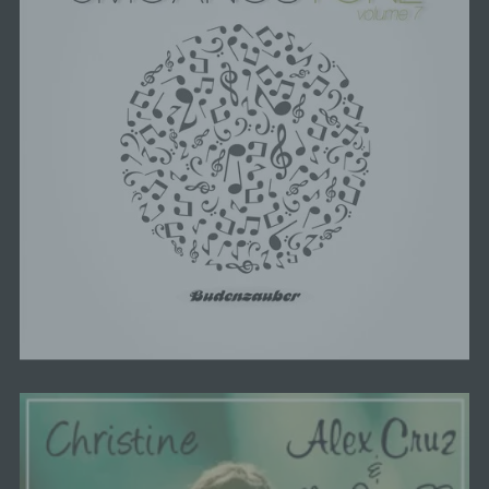
E-Mail: info@acidandrew.de
Cookies / SessionStorage / LocalStorage
Die Internetseiten verwenden teilweise so
genannte Cookies, LocalStorage und
SessionStorage. Dies dient dazu, unser Angebot
nutzerfreundlicher, effektiver und sicherer zu
machen. Local Storage und SessionStorage ist
eine Technologie, mit welcher ihr Browser Daten
auf Ihrem Computer oder mobilen Gerät
abspeichert. Cookies sind Textdateien, welche
über einen Internetbrowser auf einem
Computersystem abgelegt und gespeichert
werden. Sie können die Verwendung von Cookies,
LocalStorage und SessionStorage durch
entsprechende Einstellung in Ihrem Browser
verhindern.
Zahlreiche Internetseiten und Server verwenden
Cookies. Viele Cookies enthalten eine sogenannte
Cookie-ID. Eine Cookie-ID ist eine eindeutige