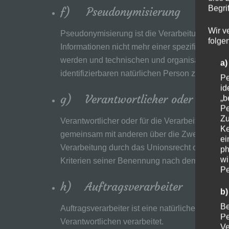
Begrif
f) Pseudonymisierung
Wir v
Pseudonymisierung ist die Verarbeitung pers
folge
Informationen nicht mehr einer spezifischen b
werden und technischen und organisatorischen
a
identifizierbaren natürlichen Person zugewies
Pe
id
g) Verantwortlicher oder für die
„b
Pe
Zu
Verantwortlicher oder für die Verarbeitung Vera
Ke
gemeinsam mit anderen über die Zwecke und M
ei
Verarbeitung durch das Unionsrecht oder das 
ph
wi
Kriterien seiner Benennung nach dem Unionsr
Pe
h) Auftragsverarbeiter
b)
Be
Auftragsverarbeiter ist eine natürliche oder j
Pe
Verantwortlichen verarbeitet.
Ve