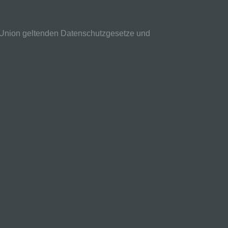
, zu
sen,
n Union geltenden Datenschutzgesetze und
n in
schen
en
er
ere
nd