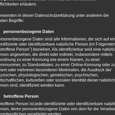
flichkeiten erläutern.
erwenden in dieser Datenschutzerklärung unter anderem die
onenbezogener Daten in einer Weise, auf welche die personen
nden Begriffe:
etroffenen Person zugeordnet werden können, sofern diese zusä
 Maßnahmen unterliegen, die gewährleisten, dass die personen
) personenbezogene Daten
en werden.
rsonenbezogene Daten sind alle Informationen, die sich auf ei
entifizierte oder identifizierbare natürliche Person (im Folgende
 Verarbeitung Verantwortlicher
etroffene Person") beziehen. Als identifizierbar wird eine natürli
rson angesehen, die direkt oder indirekt, insbesondere mittels
ordnung zu einer Kennung wie einem Namen, zu einer
ntwortlicher ist die natürliche oder juristische Person, Behörde,
nnnummer, zu Standortdaten, zu einer Online-Kennung oder z
ittel der Verarbeitung von personenbezogenen Daten entscheid
nem oder mehreren besonderen Merkmalen, die Ausdruck der
Recht der Mitgliedstaaten vorgegeben, so kann der Verantwort
ysischen, physiologischen, genetischen, psychischen,
rtschaftlichen, kulturellen oder sozialen Identität dieser natürlic
echt oder dem Recht der Mitgliedstaaten vorgesehen werden.
rson sind, identifiziert werden kann.
 betroffene Person
troffene Person ist jede identifizierte oder identifizierbare natür
uristische Person, Behörde, Einrichtung oder andere Stelle, die
rson, deren personenbezogene Daten von dem für die Verarbe
rantwortlichen verarbeitet werden.