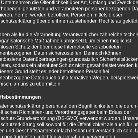
 Unternehmen die Öffentlichkeit über Art, Umfang und Zweck de
rhobenen, genutzten und verarbeiteten personenbezogenen Da
mieren. Ferner werden betroffene Personen mittels dieser
schutzerklärung über die ihnen zustehenden Rechte aufgeklärt
tomatisierter Verfahren ausgeführte Vorgang oder jede solche 
s Erfassen, die Organisation, das Ordnen, die Speicherung, 
aben als für die Verarbeitung Verantwortlicher zahlreiche techn
 durch Übermittlung, Verbreitung oder eine andere Form der Be
rganisatorische Maßnahmen umgesetzt, um einen möglichst
nlosen Schutz der über diese Internetseite verarbeiteten
ichtung.
nenbezogenen Daten sicherzustellen. Dennoch können
netbasierte Datenübertragungen grundsätzlich Sicherheitslücke
ung
isen, sodass ein absoluter Schutz nicht gewährleistet werden k
iesem Grund steht es jeder betroffenen Person frei,
erung gespeicherter personenbezogener Daten mit dem Ziel, ihre
nenbezogene Daten auch auf alternativen Wegen, beispielswe
onisch, an uns zu übermitteln.
iffsbestimmungen
rarbeitung personenbezogener Daten, die darin besteht, dass d
atenschutzerklärung beruht auf den Begrifflichkeiten, die durch
äischen Richtlinien- und Verordnungsgeber beim Erlass der
f eine natürliche Person beziehen, zu bewerten, insbesondere,
schutz-Grundverordnung (DS-GVO) verwendet wurden. Unser
r Vorlieben, Interessen, Zuverlässigkeit, Verhalten, Aufenthalts
schutzerklärung soll sowohl für die Öffentlichkeit als auch für u
n und Geschäftspartner einfach lesbar und verständlich sein.
zu gewährleisten, möchten wir vorab die verwendeten