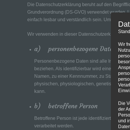
Die Datenschutzerklärung beruht auf den Begriffl
Grundverordnung (DS-GVO) verwendet wurden. Unse
einfach lesbar und verständlich sein. Um dies zu 
Dat
Stand
Wir verwenden in dieser Datenschutzerklärung unt
Wir f
a) personenbezogene Daten
Nutzu
perso
Personenbezogene Daten sind alle Informationen
beson
Anspr
beziehen. Als identifizierbar wird eine natürl
perso
Namen, zu einer Kennnummer, zu Standortdate
perso
physischen, physiologischen, genetischen, psych
Verar
Einwi
kann.
Die V
b) betroffene Person
der A
Perso
Betroffene Person ist jede identifizierte oder
und i
verarbeitet werden.
Daten