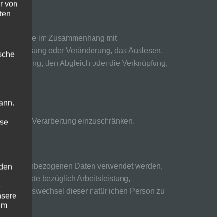
r von
ten
.
Vorgangsreihe im Zusammenhang mit
die Anpassung oder Veränderung, das Auslesen,
ische
reitstellung, den Abgleich oder die Verknüpfung,
n
ann.
 künftige Verarbeitung einzuschränken.
ise
iese personenbezogenen Daten verwendet werden,
 den
 um Aspekte bezüglich Arbeitsleistung,
e
ort oder Ortswechsel dieser natürlichen Person zu
nsere
 Um