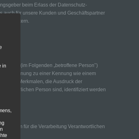
nungsgeber beim Erlass der Datenschutz-
ls auch für unsere Kunden und Geschäftspartner
ten erläutern.
e
che Person (im Folgenden „betroffene Person")
 in
mittels Zuordnung zu einer Kennung wie einem
onderen Merkmalen, die Ausdruck der
eser natürlichen Person sind, identifiziert werden
mens,
ng
en von dem für die Verarbeitung Verantwortlichen
en
chte