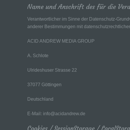
pe
Name und Anschrift des für die Ver
be
wi
Zu
Verantwortlicher im Sinne der Datenschutz-Grund
na
anderer Bestimmungen mit datenschutzrechtlichem
f
ACID ANDREW MEDIA GROUP
Ps
ei
A. Schlote
Hi
be
zu
Ulrideshuser Strasse 22
te
ge
37077 Göttingen
id
we
Deutschland
g)
Ve
E-Mail:
info
@
acidandrew.de
na
St
Cookies / SessionStorage / LocalStor