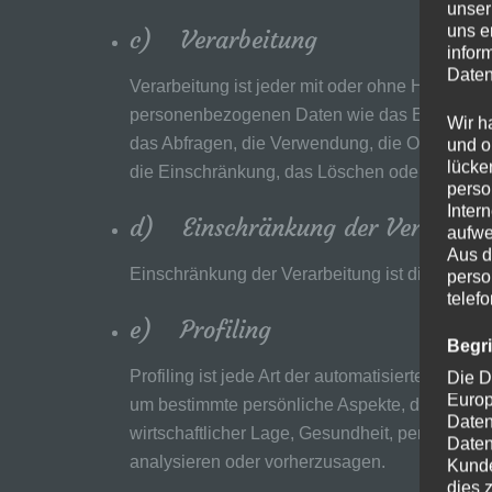
unser
uns e
c) Verarbeitung
infor
Daten
Verarbeitung ist jeder mit oder ohne Hilfe au
personenbezogenen Daten wie das Erheben, da
Wir h
das Abfragen, die Verwendung, die Offenlegung
und o
lücke
die Einschränkung, das Löschen oder die Vern
perso
Inter
d) Einschränkung der Verarbeit
aufwe
Aus d
Einschränkung der Verarbeitung ist die Marki
perso
telef
e) Profiling
Begr
Profiling ist jede Art der automatisierten Ve
Die D
Europ
um bestimmte persönliche Aspekte, die sich au
Daten
wirtschaftlicher Lage, Gesundheit, persönliche
Daten
analysieren oder vorherzusagen.
Kunde
dies 