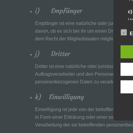
i) Empfänger
c
Ve
Empfänger ist eine natürliche oder juristisch
au
davon, ob es sich bei ihr um einen Dritten h
Zu
E
Er
dem Recht der Mitgliedstaaten möglicherweise
An
Ve
j) Dritter
ei
Ve
Dritter ist eine natürliche oder juristische P
Auftragsverarbeiter und den Personen, die unte
d)
personenbezogenen Daten zu verarbeiten.
Ei
pe
ei
k) Einwilligung
e)
Einwilligung ist jede von der betroffenen Per
Pr
in Form einer Erklärung oder einer sonstigen e
pe
Verarbeitung der sie betreffenden personenbe
pe