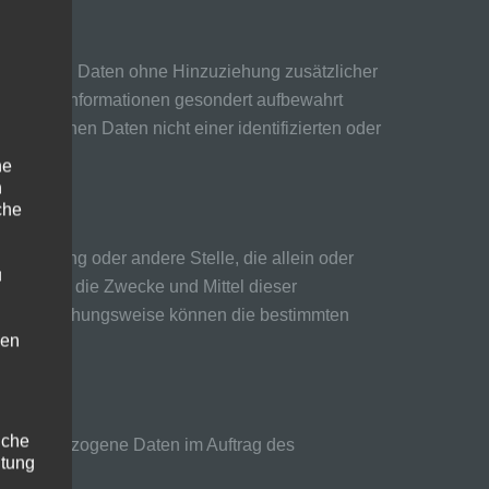
bezogenen Daten ohne Hinzuziehung zusätzlicher
tzlichen Informationen gesondert aufbewahrt
bezogenen Daten nicht einer identifizierten oder
ne
n
che
 Einrichtung oder andere Stelle, die allein oder
u
et. Sind die Zwecke und Mittel dieser
liche beziehungsweise können die bestimmten
hen
liche
 personenbezogene Daten im Auftrag des
itung