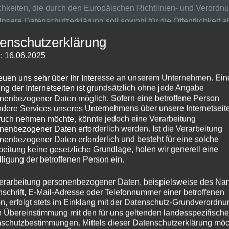
ichkeiten, die durch den Europäischen Richtlinien- und Verord
re Datenschutzerklärung soll sowohl für die Öffentlichkeit a
gewährleisten, möchten wir vorab die verwendeten Begrifflichkei
enschutzerklärung
: 16.06.2025
er anderem die folgenden Begriffe:
reuen uns sehr über Ihr Interesse an unserem Unternehmen. Ein
ng der Internetseiten ist grundsätzlich ohne jede Angabe
nenbezogener Daten möglich. Sofern eine betroffene Person
, die sich auf eine identifizierte oder identifizierbare natürli
dere Services unseres Unternehmens über unsere Internetseite
uch nehmen möchte, könnte jedoch eine Verarbeitung
iche Person angesehen, die direkt oder indirekt, insbesondere 
nenbezogener Daten erforderlich werden. Ist die Verarbeitung
n, zu einer Online-Kennung oder zu einem oder mehreren bes
nenbezogener Daten erforderlich und besteht für eine solche
ischen, wirtschaftlichen, kulturellen oder sozialen Identität di
beitung keine gesetzliche Grundlage, holen wir generell eine
lligung der betroffenen Person ein.
erarbeitung personenbezogener Daten, beispielsweise des Na
nschrift, E-Mail-Adresse oder Telefonnummer einer betroffenen
n, erfolgt stets im Einklang mit der Datenschutz-Grundverordnu
 identifizierbare natürliche Person, deren personenbezogene Dat
n Übereinstimmung mit den für uns geltenden landesspezifisch
schutzbestimmungen. Mittels dieser Datenschutzerklärung mö